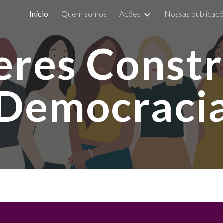
a
Início
Quem somos
Ações
Nossas publicaç
ip to main content
Skip to navigat
res Const
Democraci