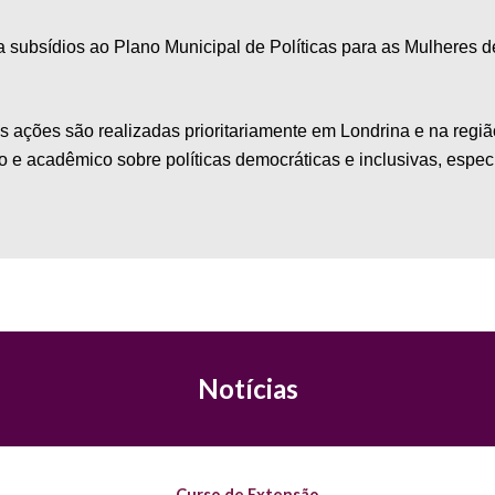
ra subsídios ao Plano Municipal de Políticas para as Mulheres 
 as ações
são
realizadas prioritariamente em Londrina e
na
regiã
o e acadêmico sobre políticas democráticas e inclusivas, espe
Notícias
Curso de Extensão