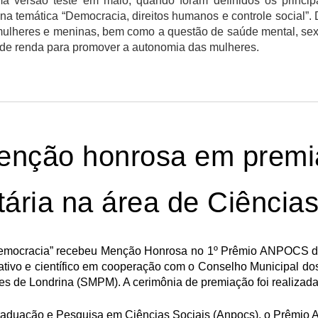
a versão teste em maio, quando foram definidos os principa
a temática “Democracia, direitos humanos e controle social”. 
mulheres e meninas, bem como a questão de saúde mental, sexu
o de renda para promover a autonomia das mulheres.
menção honrosa em premi
tária na área de Ciência
emocracia
” recebeu Menção Honrosa no 1º Prêmio ANPOCS de 
ucativo e científico em cooperação com o Conselho Municipal d
es de Londrina (SMPM). A cerimônia de premiação foi realizada n
aduação e Pesquisa em Ciências Sociais (Anpocs), o Prêmio A