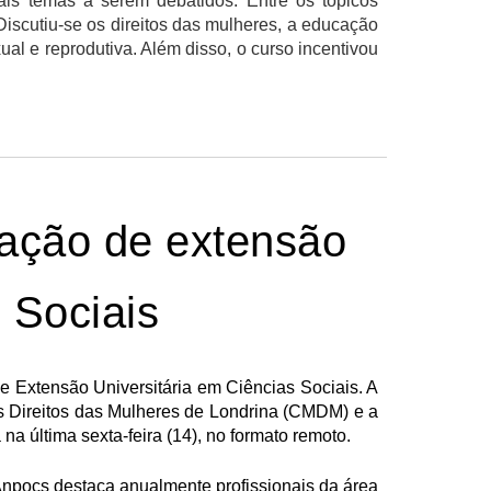
is temas a serem debatidos. Entre os tópicos
Discutiu-se os direitos das mulheres, a educação
al e reprodutiva. Além disso, o curso incentivou
ação de extensão
s Sociais
Extensão Universitária em Ciências Sociais. A
os Direitos das Mulheres de Londrina (CMDM) e a
a última sexta-feira (14), no formato remoto.
npocs destaca anualmente profissionais da área