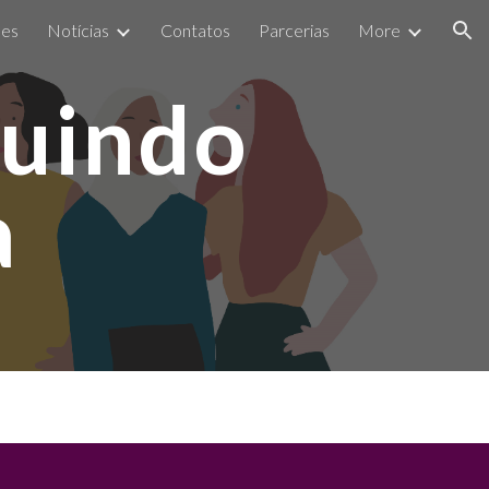
ões
Notícias
Contatos
Parcerias
More
ion
ruindo
a